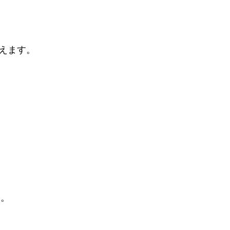
えます。
す
​。