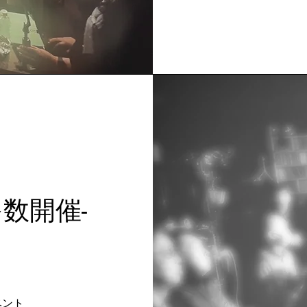
数開催-
ベント