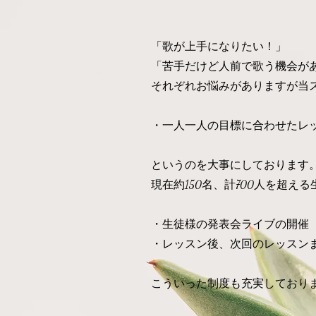
​「歌が上手になりたい！」
「苦手だけど人前で歌う機会が
それぞれお悩みがありますが当
・一人一人の目標に合わせたレ
​というのを大事にしております
現在約150名、計700人を超
​・生徒様の発表会ライブの開催
・レッスン後、次回のレッスン
​こういった制度も充実しており