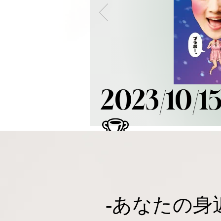
​2023/
🏆
-​あなたの身