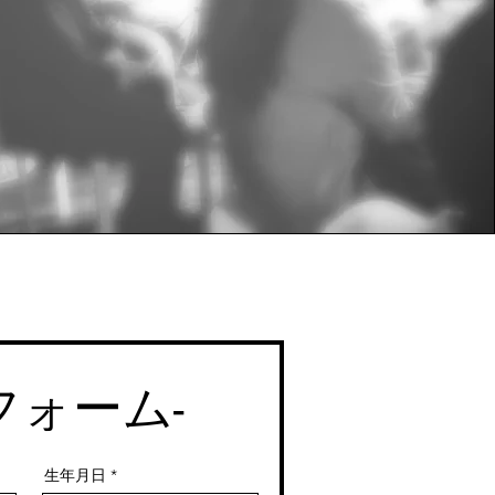
フォー
ム-
r
生年月日
*
e