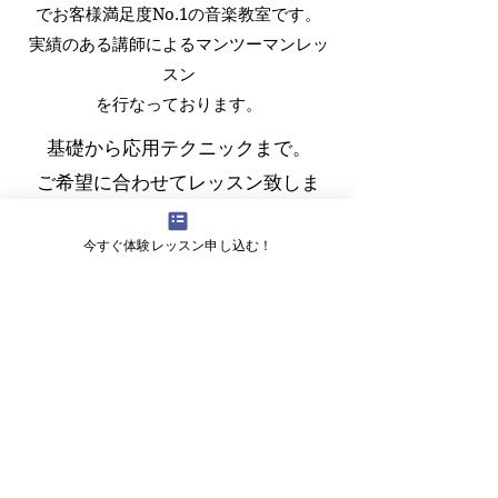
でお客様満足度No.1の音楽教室です。
実績のある講師によるマンツーマンレッ
スン
​を行なっております。
基礎から応用テクニックまで。
ご希望に合わせてレッスン致しま
す。
今すぐ体験レッスン申し込む！
・この曲のベースを弾きたい！
・このテクニックを教えてほし
い！
​ご要望はお気軽にお伝えください。