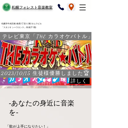
​札幌フォレスト音楽教室
札幌市中央区南3条西3丁目3-2第2タムラビル
「スタジオ シーラカンス」内(地下1階)
テレビ東京「THE カラオケバトル」
2023/10/15 生徒様優勝しました🏆
詳しく
-​あなたの身近に音楽
を-
​「歌が上手になりたい！」