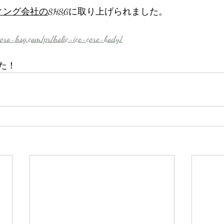
ィング会社のSHSG
に取り上げられました。
poro-hsg.com/pr/holic-ice-core-body/
た！