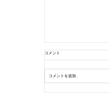
コメント
コメントを追加…
7/25 生徒様発表会開催決定❗️