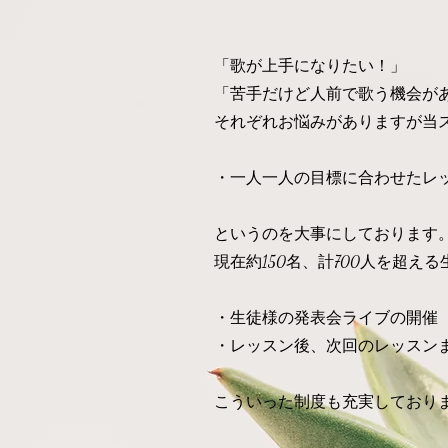
​「歌が上手になりたい！」
「苦手だけど人前で歌う機会が
それぞれお悩みがありますが当
・一人一人の目標に合わせたレ
​というのを大事にしております
現在約150名、計700人を超
​・生徒様の発表会ライブの開催
・レッスン後、次回のレッスン
​こういった制度も充実しており