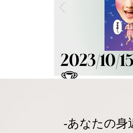
​2023/
🏆
-​あなたの身