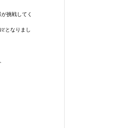
様が挑戦してく
VEとなりまし
、