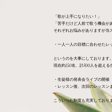
​「歌が上手になりたい！」
「苦手だけど人前で歌う機会が
それぞれお悩みがありますが当
・一人一人の目標に合わせたレ
​というのを大事にしております
現在約150名、計700人を超
​・生徒様の発表会ライブの開催
・レッスン後、次回のレッスン
​こういった制度も充実しており