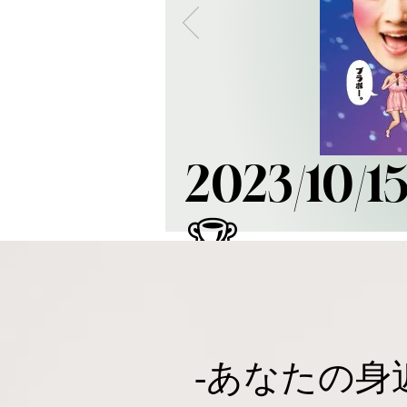
​2023/
🏆
-​あなたの身