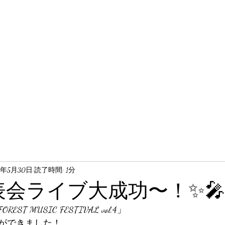
3年5月30日
読了時間: 1分
表会ライブ大成功〜！✨🎤
T MUSIC FESTIVAL vol.4」
ができました！