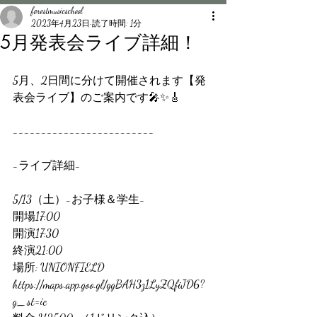
forestmusicschool
2023年4月23日
読了時間: 1分
5月発表会ライブ詳細！
5月、2日間に分けて開催されます【発
表会ライブ】のご案内です🎤✨🎸
-------------------------
-ライブ詳細-
5/13（土）-お子様＆学生-
開場17:00
開演17:30
終演21:00
場所: UNIONFIELD
https://maps.app.goo.gl/ggBAH3z1LyZQfiJD6?
g_st=ic