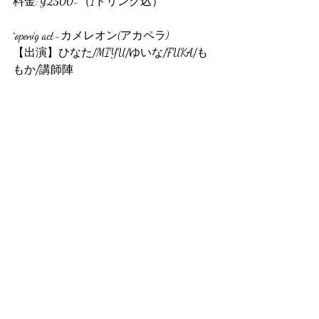
料金:¥2500-（1ドリンク込）
^openig act-カメレオン(アカペラ)
【出演】ひなた/MIYU/ゆいな/FUKA/も
もか/講師陣