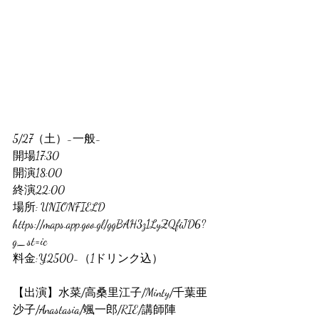
5/27（土）-一般-
開場17:30
開演18:00
終演22:00
場所: UNIONFIELD
https://maps.app.goo.gl/ggBAH3z1LyZQfiJD6?
g_st=ic
料金:¥2500-（1ドリンク込）
【出演】水菜/高桑里江子/Minty/千葉亜
沙子/Anastasia/颯一郎/RIE/講師陣