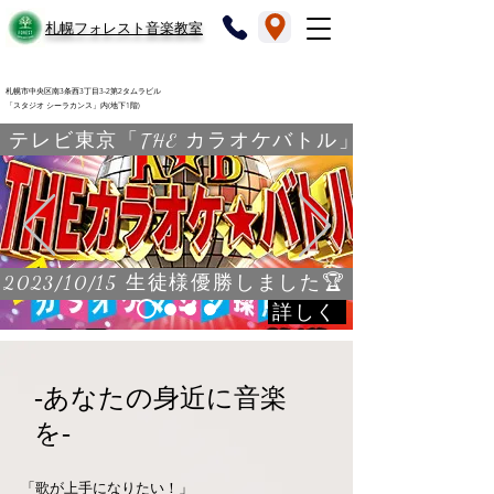
​札幌フォレスト音楽教室
札幌市中央区南3条西3丁目3-2第2タムラビル
「スタジオ シーラカンス」内(地下1階)
テレビ東京「THE カラオケバトル」
2023/10/15 生徒様優勝しました🏆
詳しく
-​あなたの身近に音楽
を-
​「歌が上手になりたい！」