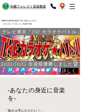
​札幌フォレスト音楽教室
札幌市中央区南3条西3丁目3-2第2タムラビル
「スタジオ シーラカンス」内(地下1階)
テレビ東京「THE カラオケバトル」
2023/10/15 生徒様優勝しました🏆
詳しく
-​あなたの身近に音楽
を-
​「歌が上手になりたい！」