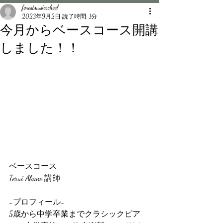
forestmusicschool
2023年9月2日
読了時間: 1分
今月からベースコース開講
しました！！
ベースコース
Terui Akane 講師
-プロフィール-
5歳から中学卒業までクラシックピア