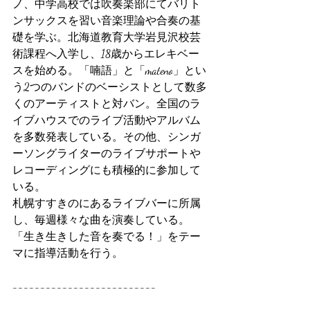
ノ、中学高校では吹奏楽部にてバリト
ンサックスを習い音楽理論や合奏の基
礎を学ぶ。北海道教育大学岩見沢校芸
術課程へ入学し、18歳からエレキベー
スを始める。「喃語」と「mateno」とい
う2つのバンドのベーシストとして数多
くのアーティストと対バン。全国のラ
イブハウスでのライブ活動やアルバム
を多数発表している。その他、シンガ
ーソングライターのライブサポートや
レコーディングにも積極的に参加して
いる。
札幌すすきのにあるライブバーに所属
し、毎週様々な曲を演奏している。
「生き生きした音を奏でる！」をテー
マに指導活動を行う。
--------------------------